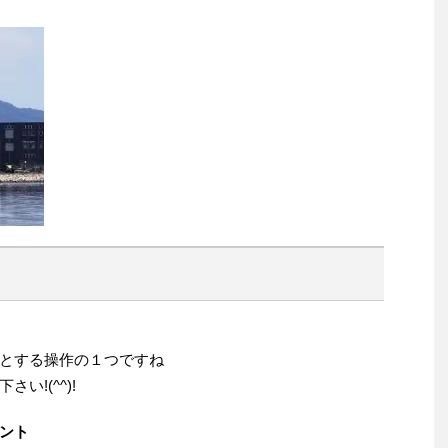
とする操作の１つですね
!(^^)!
ント