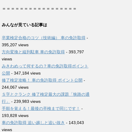
＝＝＝＝＝＝＝＝＝＝＝＝＝＝＝＝＝
みんなが見ている記事は
卒業検定合格のコツ（技術編） 車の免許取得
-
395,207 views
方向変換と縦列駐車 車の免許取得
- 393,797
views
みきわめって何するの？車の免許取得ポイント
公開
- 347,184 views
修了検定攻略！ 車の免許取得 ポイント公開
-
244,067 views
Ｓ字とクランク 修了検定最大の課題「狭路の通
行」
- 239,983 views
手順を覚える！最後の卒検まで同じです！
-
193,828 views
車の免許取得 追い越しと追い抜き
- 143,043
views