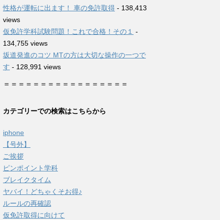
性格が運転に出ます！ 車の免許取得
- 138,413
views
仮免許学科試験問題！これで合格！その１
-
134,755 views
坂道発進のコツ MTの方は大切な操作の一つで
す
- 128,991 views
＝＝＝＝＝＝＝＝＝＝＝＝＝＝＝＝＝
カテゴリーでの検索はこちらから
iphone
【号外】
ご挨拶
ピンポイント学科
ブレイクタイム
ヤバイ！どちゃくそお得♪
ルールの再確認
仮免許取得に向けて