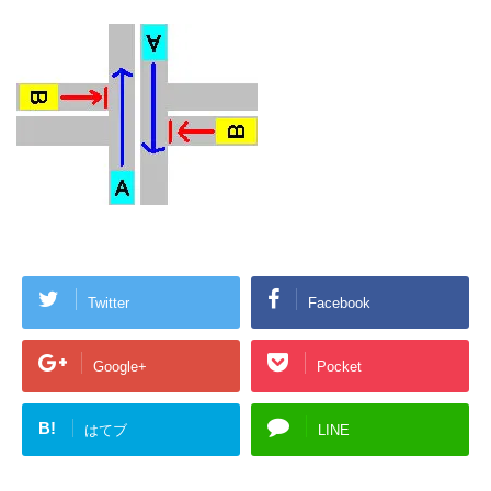
Twitter
Facebook
Google+
Pocket
B!
はてブ
LINE