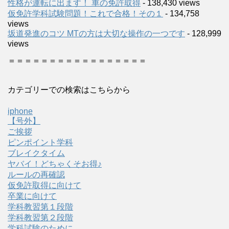
性格が運転に出ます！ 車の免許取得
- 138,430 views
仮免許学科試験問題！これで合格！その１
- 134,758
views
坂道発進のコツ MTの方は大切な操作の一つです
- 128,999
views
＝＝＝＝＝＝＝＝＝＝＝＝＝＝＝＝＝
カテゴリーでの検索はこちらから
iphone
【号外】
ご挨拶
ピンポイント学科
ブレイクタイム
ヤバイ！どちゃくそお得♪
ルールの再確認
仮免許取得に向けて
卒業に向けて
学科教習第１段階
学科教習第２段階
学科試験のために