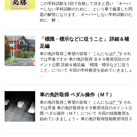
この学科試験を1回で合格して頂きと思い 「オーバ
ーしない学科試験のために」 という事で厳選した問
題の解答になります。 オーバーしない学科試験のた
めに 解 …
「標識・標示などに従うこと」 詳細＆補
足編
車の免許取得ご希望の皆様！ こんにちは(^_^)/ それ
では早速ですが 車の免許取得 全６９教習項目のポ
イント公開 詳細＆補足編 「標識・標示などに従う
こと」について 今回の学科教習を始めていきましょ
…
車の免許取得 ペダル操作（ＭＴ）
車の免許取得ご希望の皆様！ こんにちは(^_^)/ それ
では早速 車の免許取得全６９教習項目のポイント公
開 ペダル操作（ＭＴ）について 今回の技能教習を
始めていきましょう～ 車の免許取得技能教習項目２
…