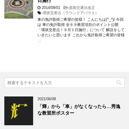
日施行
2014/09/01
-
道路交通法改正
環状交差点（ラウンドアバウト）
車の免許取得ご希望の皆様！ こんにちは(^_^)/ 今回
は 車の免許取得 全６９教習項目のポイント公開
「環状交差点！９月１日施行」について 解説をして
いきたいと思います これから免許取得ご希望の皆様
…
2021/06/08
「輝」から「車」がなくなったら…秀逸
な教習所ポスター