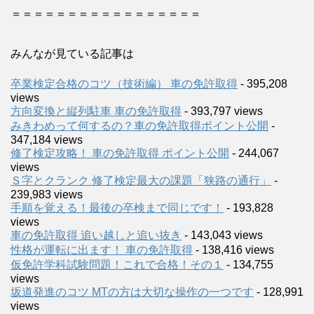
＝＝＝＝＝＝＝＝＝＝＝＝＝＝＝＝＝
みんなが見ている記事は
卒業検定合格のコツ（技術編） 車の免許取得
- 395,208
views
方向変換と縦列駐車 車の免許取得
- 393,797 views
みきわめって何するの？車の免許取得ポイント公開
-
347,184 views
修了検定攻略！ 車の免許取得 ポイント公開
- 244,067
views
Ｓ字とクランク 修了検定最大の課題「狭路の通行」
-
239,983 views
手順を覚える！最後の卒検まで同じです！
- 193,828
views
車の免許取得 追い越しと追い抜き
- 143,043 views
性格が運転に出ます！ 車の免許取得
- 138,416 views
仮免許学科試験問題！これで合格！その１
- 134,755
views
坂道発進のコツ MTの方は大切な操作の一つです
- 128,991
views