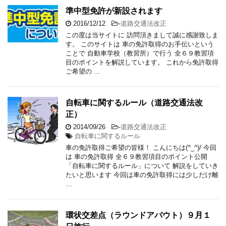
準中型免許が新設されます
2016/12/12
-
道路交通法改正
この度は当サイトに 訪問頂きまして誠に感謝致しま
す。 このサイトは 車の免許取得のお手伝いという
ことで 自動車学校（教習所）で行う 全６９教習項
目のポイントを解説しています。 これから免許取得
ご希望の …
自転車に関するルール（道路交通法改
正）
2014/09/26
-
道路交通法改正
自転車に関するルール
車の免許取得ご希望の皆様！ こんにちは(^_^)/ 今回
は 車の免許取得 全６９教習項目のポイント公開
「自転車に関するルール」について 解説をしていき
たいと思います 今回は車の免許取得には少しだけ離
…
環状交差点（ラウンドアバウト）９月１