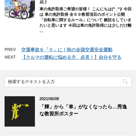
正）
車の免許取得ご希望の皆様！ こんにちは(^_^)/ 今回
は 車の免許取得 全６９教習項目のポイント公開
「自転車に関するルール」について 解説をしていき
たいと思います 今回は車の免許取得には少しだけ離
…
PREV
交通事故を「０」に！秋の全国交通安全運動
NEXT
【クルマの運転に悩める方、必見！】自分を守る
2021/06/08
「輝」から「車」がなくなったら…秀逸
な教習所ポスター