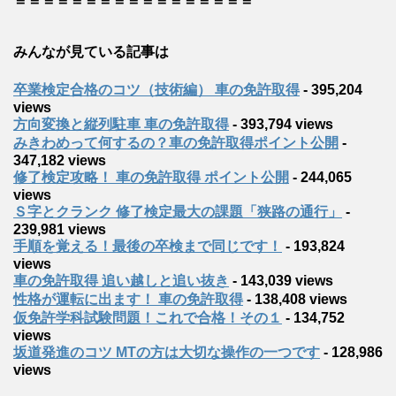
＝＝＝＝＝＝＝＝＝＝＝＝＝＝＝＝＝
みんなが見ている記事は
卒業検定合格のコツ（技術編） 車の免許取得
- 395,204
views
方向変換と縦列駐車 車の免許取得
- 393,794 views
みきわめって何するの？車の免許取得ポイント公開
-
347,182 views
修了検定攻略！ 車の免許取得 ポイント公開
- 244,065
views
Ｓ字とクランク 修了検定最大の課題「狭路の通行」
-
239,981 views
手順を覚える！最後の卒検まで同じです！
- 193,824
views
車の免許取得 追い越しと追い抜き
- 143,039 views
性格が運転に出ます！ 車の免許取得
- 138,408 views
仮免許学科試験問題！これで合格！その１
- 134,752
views
坂道発進のコツ MTの方は大切な操作の一つです
- 128,986
views