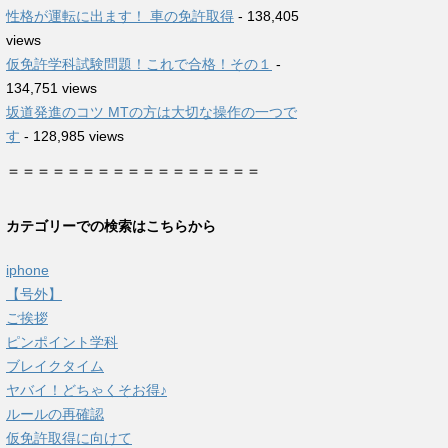
性格が運転に出ます！ 車の免許取得
- 138,405
views
仮免許学科試験問題！これで合格！その１
-
134,751 views
坂道発進のコツ MTの方は大切な操作の一つで
す
- 128,985 views
＝＝＝＝＝＝＝＝＝＝＝＝＝＝＝＝＝
カテゴリーでの検索はこちらから
iphone
【号外】
ご挨拶
ピンポイント学科
ブレイクタイム
ヤバイ！どちゃくそお得♪
ルールの再確認
仮免許取得に向けて