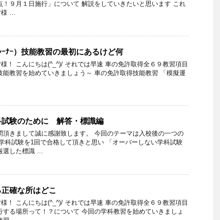
点！９月１日施行」について 解説をしていきたいと思います これ
様 …
ﾚｰﾅｰ）技能教習の最初にあるけど何
！ こんにちは(^_^)/ それでは早速 車の免許取得全６９教習項目
技能教習を始めていきましょう～ 車の免許取得技能教習 「模擬運
科試験のために 解答・標識編
問頂きまして誠に感謝致します。 今回のテーマは入校後の一つの
の学科試験を1回で合格して頂きと思い 「オーバーしない学科試験
厳選した標識 …
る正確な所はどこ
！ こんにちは(^_^)/ それでは早速 車の免許取得全６９教習項目
行する場所って！？について 今回の学科教習を始めていきましょ