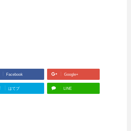
Facebook
Google+
!
はてブ
LINE