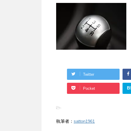
Twitter
B
Pocket
-
執筆者：
satton1961