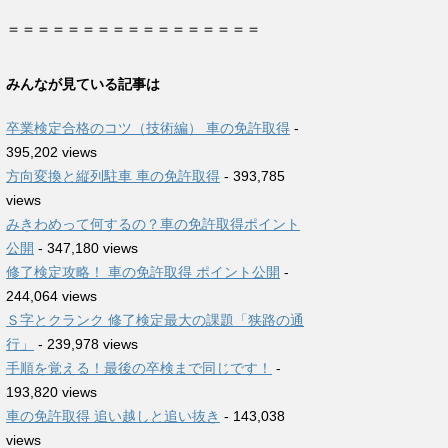
＝＝＝＝＝＝＝＝＝＝＝＝＝＝＝＝＝
みんなが見ている記事は
卒業検定合格のコツ（技術編） 車の免許取得
-
395,202 views
方向変換と縦列駐車 車の免許取得
- 393,785
views
みきわめって何するの？車の免許取得ポイント
公開
- 347,180 views
修了検定攻略！ 車の免許取得 ポイント公開
-
244,064 views
Ｓ字とクランク 修了検定最大の課題「狭路の通
行」
- 239,978 views
手順を覚える！最後の卒検まで同じです！
-
193,820 views
車の免許取得 追い越しと追い抜き
- 143,038
views