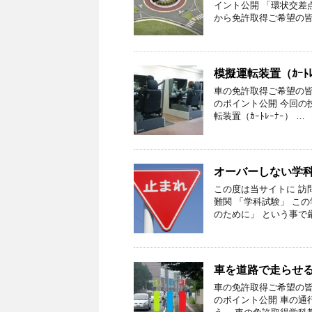
イント公開 「環状交差
から免許取得ご希望の皆
模擬運転装置（ｶｰﾄ
車の免許取得ご希望の皆様
のポイント公開 今回の
転装置（ｶｰﾄﾚｰﾅｰ） …
オーバーしない学
この度は当サイトに 訪
難関 「学科試験」 こ
のために」 という事で
車を道路で走らせ
車の免許取得ご希望の皆様
のポイント公開 車の通