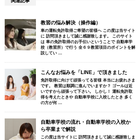
関連記事
教習の悩み解決（操作編）
車の運転免許取得ご希望の皆様へ この度は当サイト
に 訪問頂きまして誠に感謝致します。 このサイト
は 車の免許取得のお手伝いということで 自動車学
校（教習所）で行う 全６９教習項目のポイントを解
説してい …
こんなお悩みを「LINE」で頂きました
免許取得に向けて頑張ってる皆様 本当にお疲れさま
です。 教習は順調に進んでいますか？ ゴールは近
いですから頑張って下さい。 しかし！ 運転免許取
得を考えたときや 自動車学校に入校したとき 多く
の方が何 …
自動車学校の流れ・自動車学校の入校か
ら卒業まで解説
この度は当サイトに 訪問頂きまして誠に感謝致しま