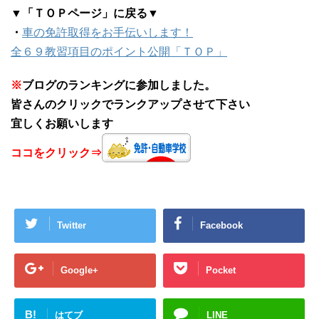
▼「ＴＯＰページ」に戻る▼
・
車の免許取得をお手伝いします！
全６９教習項目のポイント公開「ＴＯＰ」
※
ブログのランキングに参加しました。
皆さんのクリックでランクアップさせて下さい
宜しくお願いします
ココをクリック⇒
Twitter
Facebook
Google+
Pocket
B!
はてブ
LINE