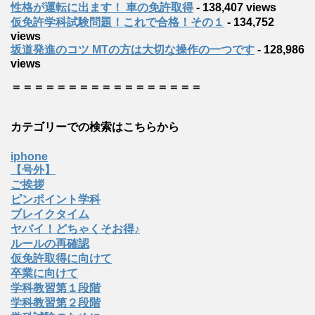
性格が運転に出ます！ 車の免許取得
- 138,407 views
仮免許学科試験問題！これで合格！その１
- 134,752
views
坂道発進のコツ MTの方は大切な操作の一つです
- 128,986
views
＝＝＝＝＝＝＝＝＝＝＝＝＝＝＝＝＝
カテゴリーでの検索はこちらから
iphone
【号外】
ご挨拶
ピンポイント学科
ブレイクタイム
ヤバイ！どちゃくそお得♪
ルールの再確認
仮免許取得に向けて
卒業に向けて
学科教習第１段階
学科教習第２段階