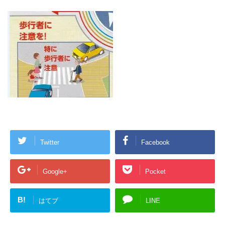
Twitter
Facebook
Google+
Pocket
B!
はてブ
LINE