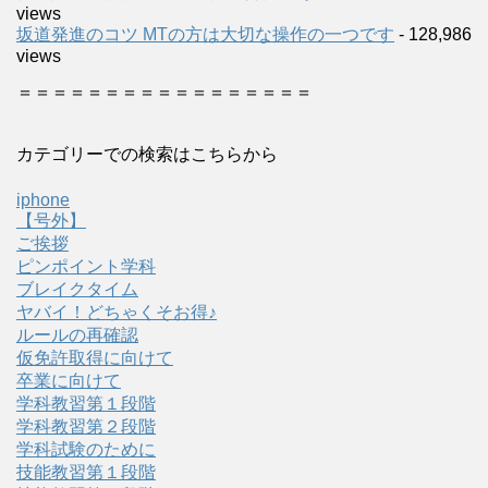
views
坂道発進のコツ MTの方は大切な操作の一つです
- 128,986
views
＝＝＝＝＝＝＝＝＝＝＝＝＝＝＝＝＝
カテゴリーでの検索はこちらから
iphone
【号外】
ご挨拶
ピンポイント学科
ブレイクタイム
ヤバイ！どちゃくそお得♪
ルールの再確認
仮免許取得に向けて
卒業に向けて
学科教習第１段階
学科教習第２段階
学科試験のために
技能教習第１段階