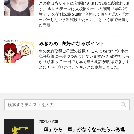
この度は当サイトに 訪問頂きまして誠に感謝致しま
す。 今回のテーマは入校後の一つの難関 「学科試
験」 この学科試験を1回で合格して頂きと思い 「オ
ーバーしない学科試験のために」 という事で厳選し
た問題 …
みきわめ | 良好になるポイント
車の免許取得ご希望の皆様！ こんにちは(^_^)/ 車の
免許取得に一歩づつ近づいていますか？ 教習をしっ
かり頑張って 一日でも早く車の免許が取得できます
よに！ ※ブログのランキングに参加しました。
…
2021/06/08
「輝」から「車」がなくなったら…秀逸