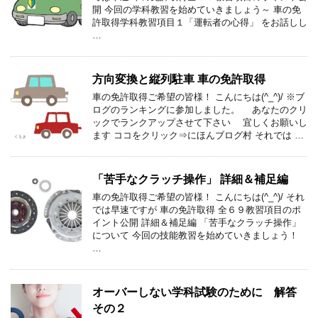
開 今回の学科教習を始めていきましょう～ 車の免
許取得学科教習項目１「運転者の心得」 をお話しし
…
方向変換と縦列駐車 車の免許取得
車の免許取得ご希望の皆様！ こんにちは(^_^)/ ※ブ
ログのランキングに参加しました。 あなたのクリ
ックでランクアップさせて下さい 宜しくお願いし
ます ココをクリック⇒にほんブログ村 それでは …
「苦手なクラッチ操作」 詳細＆補足編
車の免許取得ご希望の皆様！ こんにちは(^_^)/ それ
では早速ですが 車の免許取得 全６９教習項目のポ
イント公開 詳細＆補足編 「苦手なクラッチ操作」
について 今回の技能教習を始めていきましょう！
…
オーバーしない学科試験のために 解答
その２