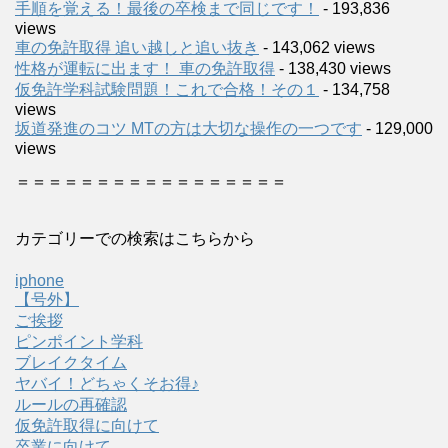
手順を覚える！最後の卒検まで同じです！
- 193,836
views
車の免許取得 追い越しと追い抜き
- 143,062 views
性格が運転に出ます！ 車の免許取得
- 138,430 views
仮免許学科試験問題！これで合格！その１
- 134,758
views
坂道発進のコツ MTの方は大切な操作の一つです
- 129,000
views
＝＝＝＝＝＝＝＝＝＝＝＝＝＝＝＝＝
カテゴリーでの検索はこちらから
iphone
【号外】
ご挨拶
ピンポイント学科
ブレイクタイム
ヤバイ！どちゃくそお得♪
ルールの再確認
仮免許取得に向けて
卒業に向けて