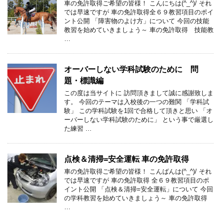
車の免許取得ご希望の皆様！ こんにちは(^_^)/ それ
では早速ですが 車の免許取得全６９教習項目のポイ
ント公開 「障害物のよけ方」について 今回の技能
教習を始めていきましょう～ 車の免許取得 技能教
…
オーバーしない学科試験のために 問
題・標識編
この度は当サイトに 訪問頂きまして誠に感謝致しま
す。 今回のテーマは入校後の一つの難関 「学科試
験」 この学科試験を1回で合格して頂きと思い 「オ
ーバーしない学科試験のために」 という事で厳選し
た練習 …
点検＆清掃=安全運転 車の免許取得
車の免許取得ご希望の皆様！ こんばんは(^_^)/ それ
では早速ですが 車の免許取得 全６９教習項目のポ
イント公開 「点検＆清掃=安全運転」について 今回
の学科教習を始めていきましょう～ 車の免許取得
…