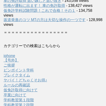
車の免許取得 追い越しと追い抜き
- 143,058 views
性格が運転に出ます！ 車の免許取得
- 138,427 views
仮免許学科試験問題！これで合格！その１
- 134,758
views
坂道発進のコツ MTの方は大切な操作の一つです
- 128,998
views
＝＝＝＝＝＝＝＝＝＝＝＝＝＝＝＝＝
カテゴリーでの検索はこちらから
iphone
【号外】
ご挨拶
ピンポイント学科
ブレイクタイム
ヤバイ！どちゃくそお得♪
ルールの再確認
仮免許取得に向けて
卒業に向けて
学科教習第１段階
学科教習第２段階