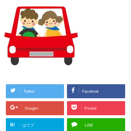
Twitter
Facebook
Google+
Pocket
B!
はてブ
LINE