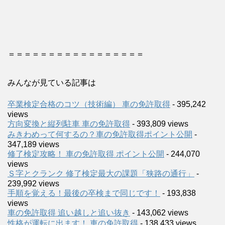
＝＝＝＝＝＝＝＝＝＝＝＝＝＝＝＝＝
みんなが見ている記事は
卒業検定合格のコツ（技術編） 車の免許取得
- 395,242
views
方向変換と縦列駐車 車の免許取得
- 393,809 views
みきわめって何するの？車の免許取得ポイント公開
-
347,189 views
修了検定攻略！ 車の免許取得 ポイント公開
- 244,070
views
Ｓ字とクランク 修了検定最大の課題「狭路の通行」
-
239,992 views
手順を覚える！最後の卒検まで同じです！
- 193,838
views
車の免許取得 追い越しと追い抜き
- 143,062 views
性格が運転に出ます！ 車の免許取得
- 138,433 views