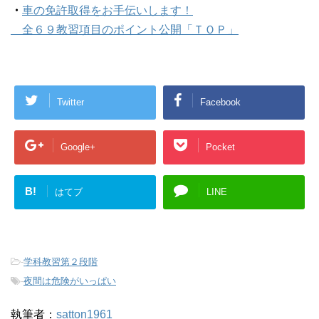
・
車の免許取得をお手伝いします！
全６９教習項目のポイント公開「ＴＯＰ」
Twitter
Facebook
Google+
Pocket
B!
はてブ
LINE
-
学科教習第２段階
-
夜間は危険がいっぱい
執筆者：
satton1961