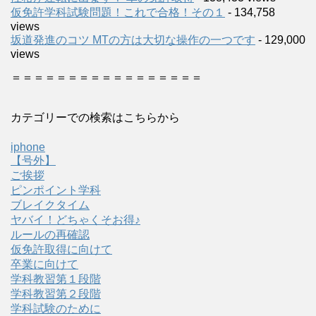
仮免許学科試験問題！これで合格！その１
- 134,758
views
坂道発進のコツ MTの方は大切な操作の一つです
- 129,000
views
＝＝＝＝＝＝＝＝＝＝＝＝＝＝＝＝＝
カテゴリーでの検索はこちらから
iphone
【号外】
ご挨拶
ピンポイント学科
ブレイクタイム
ヤバイ！どちゃくそお得♪
ルールの再確認
仮免許取得に向けて
卒業に向けて
学科教習第１段階
学科教習第２段階
学科試験のために