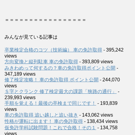
＝＝＝＝＝＝＝＝＝＝＝＝＝＝＝＝＝
みんなが見ている記事は
卒業検定合格のコツ（技術編） 車の免許取得
- 395,242
views
方向変換と縦列駐車 車の免許取得
- 393,809 views
みきわめって何するの？車の免許取得ポイント公開
-
347,189 views
修了検定攻略！ 車の免許取得 ポイント公開
- 244,070
views
Ｓ字とクランク 修了検定最大の課題「狭路の通行」
-
239,993 views
手順を覚える！最後の卒検まで同じです！
- 193,839
views
車の免許取得 追い越しと追い抜き
- 143,062 views
性格が運転に出ます！ 車の免許取得
- 138,434 views
仮免許学科試験問題！これで合格！その１
- 134,758
views