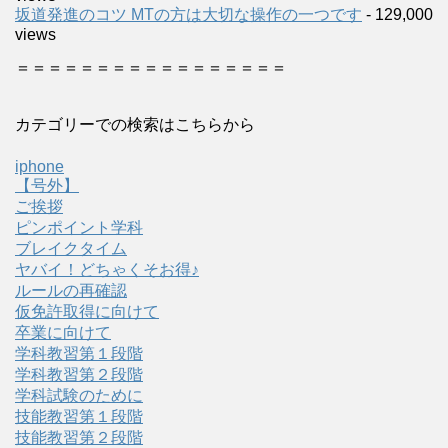
坂道発進のコツ MTの方は大切な操作の一つです
- 129,000
views
＝＝＝＝＝＝＝＝＝＝＝＝＝＝＝＝＝
カテゴリーでの検索はこちらから
iphone
【号外】
ご挨拶
ピンポイント学科
ブレイクタイム
ヤバイ！どちゃくそお得♪
ルールの再確認
仮免許取得に向けて
卒業に向けて
学科教習第１段階
学科教習第２段階
学科試験のために
技能教習第１段階
技能教習第２段階