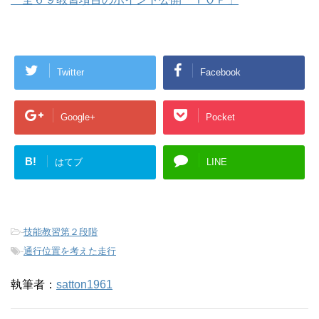
Twitter
Facebook
Google+
Pocket
B!
はてブ
LINE
-
技能教習第２段階
-
通行位置を考えた走行
執筆者：
satton1961