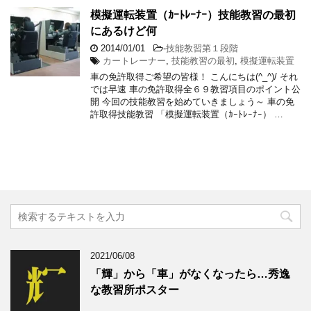
模擬運転装置（ｶｰﾄﾚｰﾅｰ）技能教習の最初
にあるけど何
2014/01/01
-
技能教習第１段階
カートレーナー
,
技能教習の最初
,
模擬運転装置
車の免許取得ご希望の皆様！ こんにちは(^_^)/ それ
では早速 車の免許取得全６９教習項目のポイント公
開 今回の技能教習を始めていきましょう～ 車の免
許取得技能教習 「模擬運転装置（ｶｰﾄﾚｰﾅｰ） …
2021/06/08
「輝」から「車」がなくなったら…秀逸
な教習所ポスター