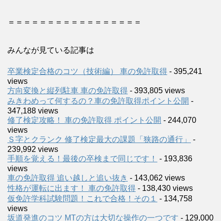
＝＝＝＝＝＝＝＝＝＝＝＝＝＝＝＝＝
みんなが見ている記事は
卒業検定合格のコツ（技術編） 車の免許取得
- 395,241
views
方向変換と縦列駐車 車の免許取得
- 393,805 views
みきわめって何するの？車の免許取得ポイント公開
-
347,188 views
修了検定攻略！ 車の免許取得 ポイント公開
- 244,070
views
Ｓ字とクランク 修了検定最大の課題「狭路の通行」
-
239,992 views
手順を覚える！最後の卒検まで同じです！
- 193,836
views
車の免許取得 追い越しと追い抜き
- 143,062 views
性格が運転に出ます！ 車の免許取得
- 138,430 views
仮免許学科試験問題！これで合格！その１
- 134,758
views
坂道発進のコツ MTの方は大切な操作の一つです
- 129,000