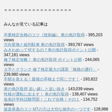
＝＝＝＝＝＝＝＝＝＝＝＝＝＝＝＝＝
みんなが見ている記事は
卒業検定合格のコツ（技術編） 車の免許取得
- 395,203
views
方向変換と縦列駐車 車の免許取得
- 393,787 views
みきわめって何するの？車の免許取得ポイント公開
-
347,181 views
修了検定攻略！ 車の免許取得 ポイント公開
- 244,065
views
Ｓ字とクランク 修了検定最大の課題「狭路の通行」
-
239,980 views
手順を覚える！最後の卒検まで同じです！
- 193,822
views
車の免許取得 追い越しと追い抜き
- 143,039 views
性格が運転に出ます！ 車の免許取得
- 138,407 views
仮免許学科試験問題！これで合格！その１
- 134,752
views
坂道発進のコツ MTの方は大切な操作の一つです
- 128,986