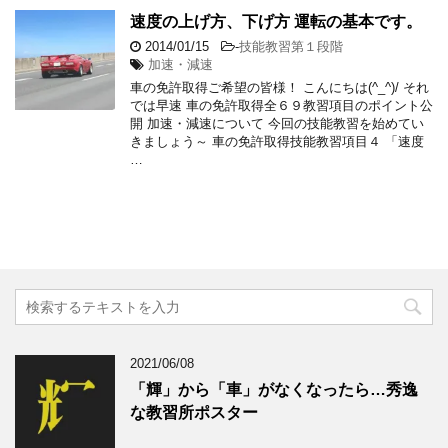
速度の上げ方、下げ方 運転の基本です。
2014/01/15
-
技能教習第１段階
加速・減速
車の免許取得ご希望の皆様！ こんにちは(^_^)/ それ
では早速 車の免許取得全６９教習項目のポイント公
開 加速・減速について 今回の技能教習を始めてい
きましょう～ 車の免許取得技能教習項目４ 「速度
…
2021/06/08
「輝」から「車」がなくなったら…秀逸
な教習所ポスター