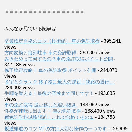
＝＝＝＝＝＝＝＝＝＝＝＝＝＝＝＝＝
みんなが見ている記事は
卒業検定合格のコツ（技術編） 車の免許取得
- 395,241
views
方向変換と縦列駐車 車の免許取得
- 393,805 views
みきわめって何するの？車の免許取得ポイント公開
-
347,188 views
修了検定攻略！ 車の免許取得 ポイント公開
- 244,070
views
Ｓ字とクランク 修了検定最大の課題「狭路の通行」
-
239,992 views
手順を覚える！最後の卒検まで同じです！
- 193,835
views
車の免許取得 追い越しと追い抜き
- 143,062 views
性格が運転に出ます！ 車の免許取得
- 138,430 views
仮免許学科試験問題！これで合格！その１
- 134,758
views
坂道発進のコツ MTの方は大切な操作の一つです
- 128,999