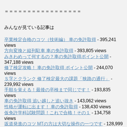
＝＝＝＝＝＝＝＝＝＝＝＝＝＝＝＝＝
みんなが見ている記事は
卒業検定合格のコツ（技術編） 車の免許取得
- 395,241
views
方向変換と縦列駐車 車の免許取得
- 393,805 views
みきわめって何するの？車の免許取得ポイント公開
-
347,188 views
修了検定攻略！ 車の免許取得 ポイント公開
- 244,070
views
Ｓ字とクランク 修了検定最大の課題「狭路の通行」
-
239,992 views
手順を覚える！最後の卒検まで同じです！
- 193,835
views
車の免許取得 追い越しと追い抜き
- 143,062 views
性格が運転に出ます！ 車の免許取得
- 138,430 views
仮免許学科試験問題！これで合格！その１
- 134,758
views
坂道発進のコツ MTの方は大切な操作の一つです
- 128,999