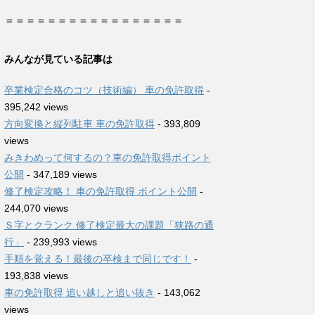
＝＝＝＝＝＝＝＝＝＝＝＝＝＝＝＝＝
みんなが見ている記事は
卒業検定合格のコツ（技術編） 車の免許取得
-
395,242 views
方向変換と縦列駐車 車の免許取得
- 393,809
views
みきわめって何するの？車の免許取得ポイント
公開
- 347,189 views
修了検定攻略！ 車の免許取得 ポイント公開
-
244,070 views
Ｓ字とクランク 修了検定最大の課題「狭路の通
行」
- 239,993 views
手順を覚える！最後の卒検まで同じです！
-
193,838 views
車の免許取得 追い越しと追い抜き
- 143,062
views