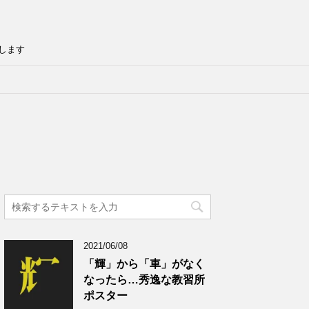
します
2021/06/08
「輝」から「車」がなく
なったら…秀逸な教習所
ポスター