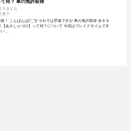
て何？ 車の免許取得
イクタイム
て何？
！ こんばんは(^_^)/ それでは早速ですが 車の免許取得 全６９
 【あさしゃづけ】って何？について 今回はブレイクタイムです
い …