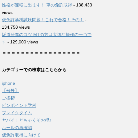
性格が運転に出ます！ 車の免許取得
- 138,433
views
仮免許学科試験問題！これで合格！その１
-
134,758 views
坂道発進のコツ MTの方は大切な操作の一つで
す
- 129,000 views
＝＝＝＝＝＝＝＝＝＝＝＝＝＝＝＝＝
カテゴリーでの検索はこちらから
iphone
【号外】
ご挨拶
ピンポイント学科
ブレイクタイム
ヤバイ！どちゃくそお得♪
ルールの再確認
仮免許取得に向けて